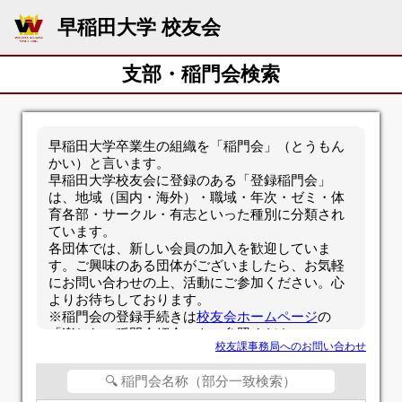
早稲田大学 校友会
支部・稲門会検索
早稲田大学卒業生の組織を「稲門会」（とうもん
かい）と言います。
早稲田大学校友会に登録のある「登録稲門会」
は、地域（国内・海外）・職域・年次・ゼミ・体
育各部・サークル・有志といった種別に分類され
ています。
各団体では、新しい会員の加入を歓迎していま
す。ご興味のある団体がございましたら、お気軽
にお問い合わせの上、活動にご参加ください。心
よりお待ちしております。
※稲門会の登録手続きは
校友会ホームページ
の
「楽しむ＞稲門会紹介」をご参照ください。
校友課事務局へのお問い合わせ
稲門会の種別、稲門会名など、検索条件を指定
し、[検索]ボタンを押してください。
※ 稲門会名称は、漢字、カタカナ(全角)のどちら