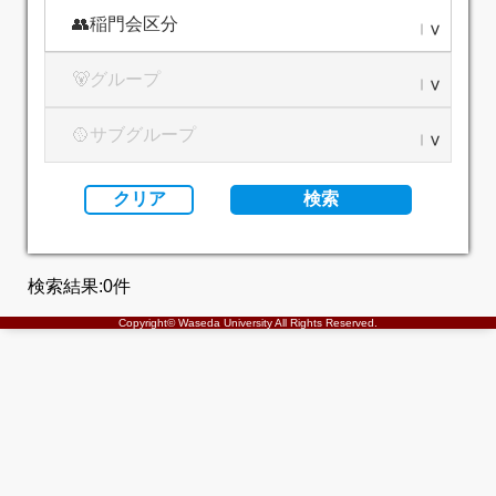
でも検索可能です。
※このシステムは同窓会活動の活性化を目的とし
て提供するものです。営利目的でのご利用はご遠
慮ください。
※お問い合わせの際に記入される返信先E-mailア
ドレスに誤りがあると回答が届きませんのでご注
意ください。
クリア
検索
検索結果:
0
件
Copyright© Waseda University All Rights Reserved.